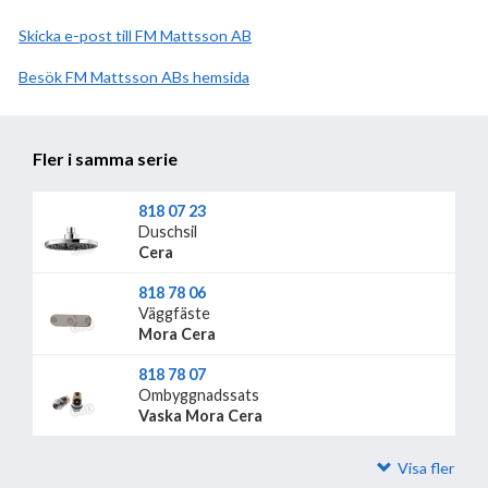
Skicka e-post till FM Mattsson AB
Besök
FM Mattsson AB
hemsida
Fler i samma serie
818 07 23
Duschsil
Cera
818 78 06
Väggfäste
Mora Cera
818 78 07
Ombyggnadssats
Vaska Mora Cera
Visa fler