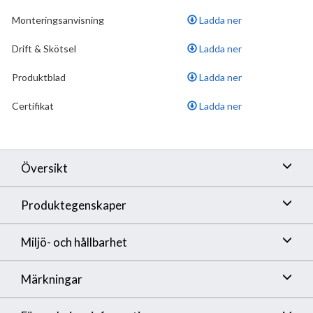
Monteringsanvisning
Ladda ner
•
Extra greppvänliga vred, godkänd av
reumatikerförbundet
Drift & Skötsel
Ladda ner
Produktblad
Ladda ner
Certifikat
Ladda ner
Översikt
Produktegenskaper
Miljö- och hållbarhet
Märkningar