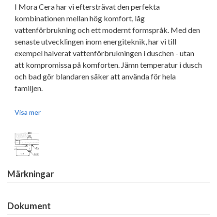
I Mora Cera har vi eftersträvat den perfekta
kombinationen mellan hög komfort, låg
vattenförbrukning och ett modernt formspråk. Med den
senaste utvecklingen inom energiteknik, har vi till
exempel halverat vattenförbrukningen i duschen - utan
att kompromissa på komforten. Jämn temperatur i dusch
och bad gör blandaren säker att använda för hela
familjen.
•
Utloppspip med inbyggd omkastare
Visa mer
•
Säkerhetsspärr 38° och 42°
•
Eco-stopp
•
Piputsprång från vägg 171 mm
Märkningar
•
Inklusive avtätat väggfäste
Dokument
•
Återströmningsskydd enligt EU-standard SS-EN 1717