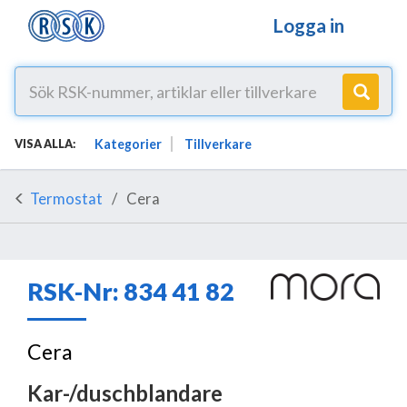
Logga in
Kategorier
Tillverkare
VISA ALLA:
Termostat
Cera
RSK-Nr: 834 41 82
Cera
Kar-/duschblandare