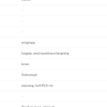
-
-
-
ettgrepp
högpip, med maskinavstängning
krom
förkromad
mässing, SoftPEX-rör
-
flexibel slang, slätända