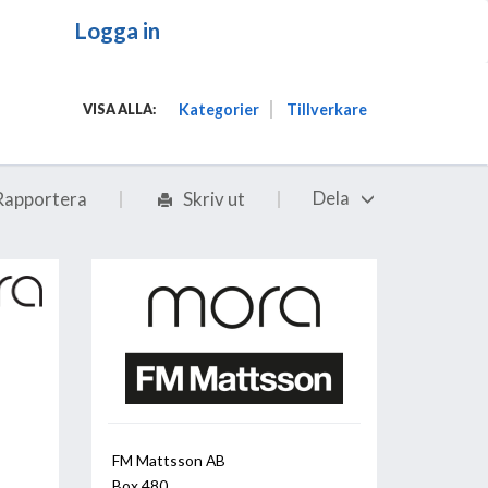
Logga in
Kategorier
Tillverkare
VISA ALLA:
Dela
Rapportera
Skriv ut
FM Mattsson AB
Box 480