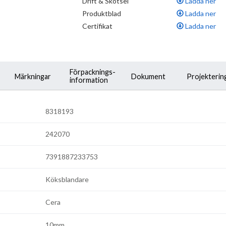
Drift & Skötsel
Ladda ner
inställd på KV
Produktblad
Ladda ner
•
Hålmått Ø32-37 mm
Certifikat
Ladda ner
Förpacknings-
Märkningar
Dokument
Projekterin
information
8318193
242070
7391887233753
Köksblandare
Cera
10mm