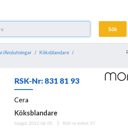
Sök
r/Anslutningar
Köksblandare
RSK-Nr: 831 81 93
Cera
Köksblandare
Inlagd: 2012-06-05
RSK-nr enhet: ST