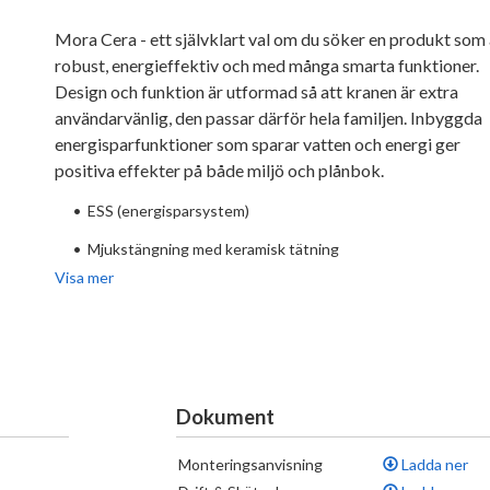
Mora Cera - ett självklart val om du söker en produkt som 
robust, energieffektiv och med många smarta funktioner.
Design och funktion är utformad så att kranen är extra
användarvänlig, den passar därför hela familjen. Inbyggda
energisparfunktioner som sparar vatten och energi ger
positiva effekter på både miljö och plånbok.
•
ESS (energisparsystem)
•
Mjukstängning med keramisk tätning
Visa mer
•
Omställbar flödesbegränsning och temperaturspärr
•
Eco (energi- och vattenbesparande strålsamlare)
•
Flexibla anslutningsrör i metallomspunnen Soft PEX®
•
Svängbar pip 60°, 85°, 110° eller 360° (spärrsegment medföl
Dokument
för 60° och 110°)
Monteringsanvisning
Ladda ner
•
Med diskmaskinsavstängning. Omställbar mellan KV och VV