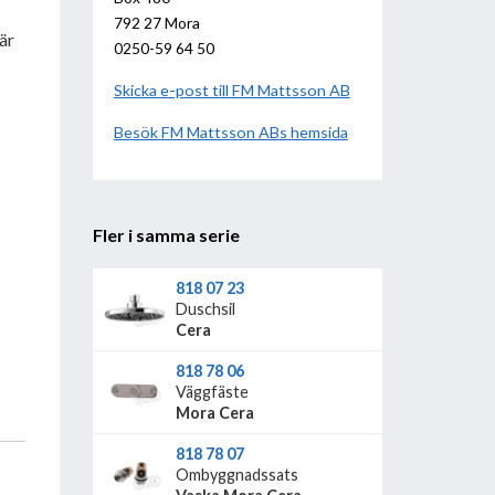
792 27 Mora
är
0250-59 64 50
Skicka e-post till FM Mattsson AB
Besök
FM Mattsson AB
hemsida
Fler i samma serie
818 07 23
Duschsil
Cera
818 78 06
Väggfäste
jer
Mora Cera
818 78 07
,
Ombyggnadssats